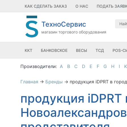
КАК СДЕЛАТЬ ЗАКАЗ
О НАС
ПОДАТЬ ЗАЯВ
ТехноСервис
магазин торгового оборудования
ККТ
БАНКОВСКОЕ
ВЕСЫ
ТСД
POS-С
A
B
C
D
E
F
G
H
I
K
Главная
→
Бренды
→
продукция iDPRT в горо
продукция iDPRT 
Новоалександров
представителя