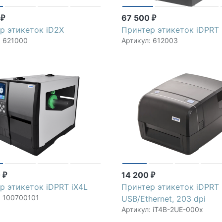
0
67 500
₽
₽
р этикеток iD2X
Принтер этикеток iDPRT 
: 621000
Артикул: 612003
0
14 200
₽
₽
р этикеток iDPRT iX4L
Принтер этикеток iDPRT 
: 100700101
USB/Ethernet, 203 dpi
Артикул: iT4B-2UE-000x