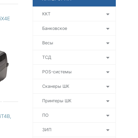
ККТ
iX4E
Банковское
Весы
ТСД
POS-системы
Сканеры ШК
Принтеры ШК
ПО
iT4B,
ЗИП