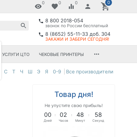
0
0
0
0
8 800 2018-054
звонок по России бесплатный
8 (8652) 55-11-33 доб. 304
ЗАКАЖИ И ЗАБЕРИ СЕГОДНЯ!
УСЛУГИ ЦТО
ЧЕКОВЫЕ ПРИНТЕРЫ
С
Т
Ч
Ш
Э
Я
0-9
Товар дня!
Не упустите свою прибыль!
0
0
0
2
4
8
5
7
:
:
:
Дней
Часов
Минут
Секунд