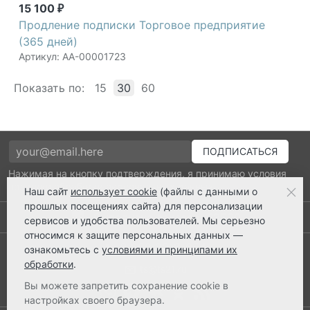
15 100
₽
Продление подписки Торговое предприятие
(365 дней)
Артикул: АА-00001723
Показать по:
15
30
60
Нажимая на кнопку подтверждения, я принимаю условия
политики обработки персональных данных
Наш сайт
использует cookie
(файлы с данными о
прошлых посещениях сайта) для персонализации
Выполнено заказов: 52530
сервисов и удобства пользователей. Мы серьезно
относимся к защите персональных данных —
8 800 2018-054
ознакомьтесь с
условиями и принципами их
обработки
.
ts@ts21.ru
Вы можете запретить сохранение cookie в
настройках своего браузера.