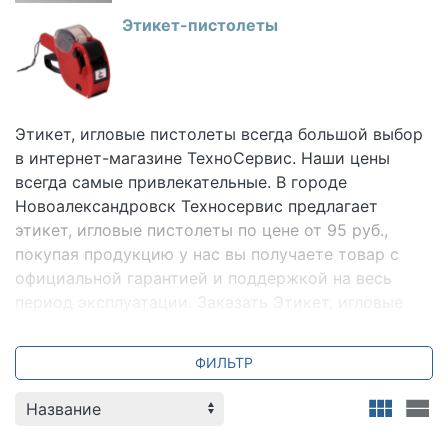
Этикет-пистолеты
Этикет, игловые пистолеты
всегда большой выбор
в интернет-магазине ТехноСервис. Наши цены
всегда самые привлекательные. В городе
Новоалександровск Техносервис предлагает
этикет, игловые пистолеты по цене от 95 руб.,
покупая продукцию у нас вы получаете товар с
официальной гарантией и поддержкой на весь
период эксплуатации. Заказать Этикет, игловые
пистолеты городе Новоалександровск можно с
доставкой и настройкой. Всегда для вас
ФИЛЬТР
специальные предложения и акции. Мы всегда
готовы ответить на ваши вопросы по телефону +7
(800) 2018-054.